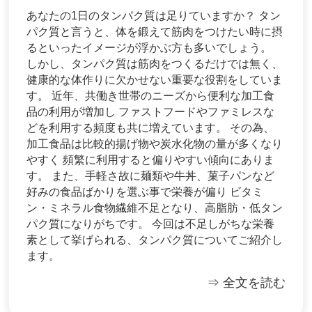
あなたの1日のタンパク質は足りていますか？ タン
パク質と言うと、体を鍛えて筋肉をつけたい時に摂
るといったイメージが浮かぶ方も多いでしょう。
しかし、タンパク質は筋肉をつくるだけでは無く、
健康的な体作りに欠かせない重要な役割をしていま
す。 近年、共働き世帯のニーズから便利な加工食
品の利用が増加し ファストフードやファミレスな
どを利用する頻度も共に増えています。 その為、
加工食品は比較的揚げ物や炭水化物の量が多くなり
やすく 頻繁に利用すると偏りやすい傾向にありま
す。 また、手軽さ故に麺類や牛丼、菓子パンなど
好みの食品ばかりを選ぶ事で栄養が偏り ビタミ
ン・ミネラル食物繊維不足となり、高脂肪・低タン
パク質になりがちです。 今回は不足しがちな栄養
素として挙げられる、タンパク質についてご紹介し
ます。
⇒ 全文を読む