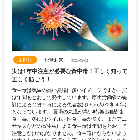
薬剤師
松堂莉奈
2023-09-11
実は1年中注意が必要な食中毒！正しく知って
正しく防ごう！
食中毒は気温の高い夏場に多いイメージですが、実
は年間をとおして発生しています。厚生労働省の統
計によると食中毒による患者数は6856人(令和４年)
となっています。 夏場の気温が高い時期は細菌性
食中毒、冬にはウイルス性食中毒が多く、またアニ
サキスなどの寄生虫による食中毒は年間をとおして
注意しなければなりません。食中毒にならないよう