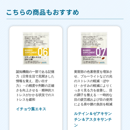
認知機能の一部である記憶
黄斑部の色素密度を増加さ
力（日常生活で見聞きした
せ、ブルーライトなどの光
情報を覚え、思い出す
のストレスの軽減・ぼや
力）・の精度や判断の正確
け・かすみの軽減によりく
さを向上させる・精神的ス
っきり見る力を改善し、目
トレスがかかる状況でのス
の調子を整える・一時的な
トレスを緩和
目の疲労感および目の使用
による肩や腰の負担を軽減
イチョウ葉エキス
ルテイン＆ゼアキサン
チン＆アスタキサンチ
ン