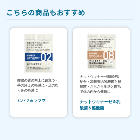
ナットウキナーゼ8800FU
睡眠の質の向上に役立つ・
配合・23種類の乳酸菌と酪
手の冷えの軽減に・足のむ
酸菌・さらさら生活と菌活
くみの軽減に
で体の内から健康に
ヒハツ＆ラフマ
ナットウキナーゼ＆乳
酸菌＆酪酸菌