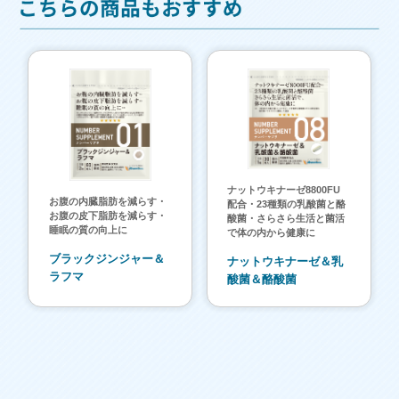
ナットウキナーゼ8800FU
お腹の内臓脂肪を減らす・
配合・23種類の乳酸菌と酪
お腹の皮下脂肪を減らす・
酸菌・さらさら生活と菌活
睡眠の質の向上に
で体の内から健康に
ブラックジンジャー＆
ナットウキナーゼ＆乳
ラフマ
酸菌＆酪酸菌