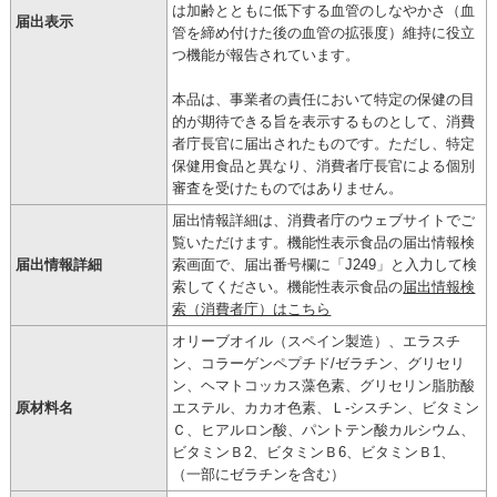
は加齢とともに低下する血管のしなやかさ（血
届出表示
管を締め付けた後の血管の拡張度）維持に役立
つ機能が報告されています。
本品は、事業者の責任において特定の保健の目
的が期待できる旨を表示するものとして、消費
者庁長官に届出されたものです。ただし、特定
保健用食品と異なり、消費者庁長官による個別
審査を受けたものではありません。
届出情報詳細は、消費者庁のウェブサイトでご
覧いただけます。機能性表示食品の届出情報検
届出情報詳細
索画面で、届出番号欄に「J249」と入力して検
索してください。機能性表示食品の
届出情報検
索（消費者庁）はこちら
オリーブオイル（スペイン製造）、エラスチ
ン、コラーゲンペプチド/ゼラチン、グリセリ
ン、ヘマトコッカス藻色素、グリセリン脂肪酸
原材料名
エステル、カカオ色素、Ｌ-シスチン、ビタミン
Ｃ、ヒアルロン酸、パントテン酸カルシウム、
ビタミンＢ2、ビタミンＢ6、ビタミンＢ1、
（一部にゼラチンを含む）