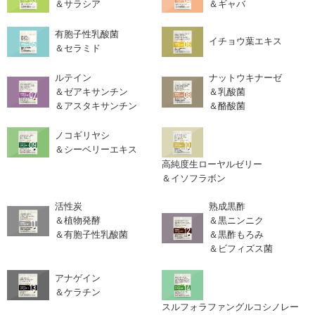
＆サラシア
＆ギャバ
有胞子性乳酸菌
イチョウ葉エキス
＆セラミド
ルテイン
ナットウキナーゼ
＆ゼアキサンチン
＆乳酸菌
＆アスタキサンチン
＆酪酸菌
ノコギリヤシ
＆シーベリーエキス
高純度生ローヤルゼリー
＆イソフラボン
活性炭
熟成黒酢
＆植物発酵
＆黒ニンニク
＆有胞子性乳酸菌
＆黒酢もろみ
＆ビフィズス菌
アナゲイン
＆ケラチン
スルフォラファングルコシノレー