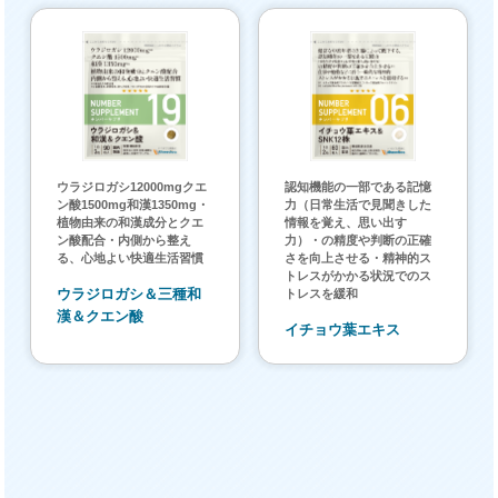
ウラジロガシ12000mgクエ
認知機能の一部である記憶
ン酸1500mg和漢1350mg・
力（日常生活で見聞きした
植物由来の和漢成分とクエ
情報を覚え、思い出す
ン酸配合・内側から整え
力）・の精度や判断の正確
る、心地よい快適生活習慣
さを向上させる・精神的ス
トレスがかかる状況でのス
ウラジロガシ＆三種和
トレスを緩和
漢＆クエン酸
イチョウ葉エキス