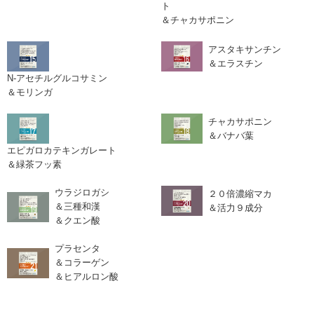
ト
＆チャカサポニン
アスタキサンチン
＆エラスチン
N-アセチルグルコサミン
＆モリンガ
チャカサポニン
＆バナバ葉
エピガロカテキンガレート
＆緑茶フッ素
ウラジロガシ
２０倍濃縮マカ
＆三種和漢
＆活力９成分
＆クエン酸
プラセンタ
＆コラーゲン
＆ヒアルロン酸