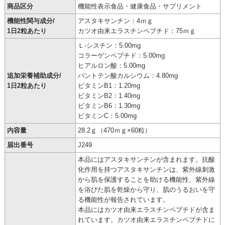
商品区分
機能性表示食品・健康食品・サプリメント
機能性関与成分/
アスタキサンチン：4ｍｇ
1日2粒あたり
カツオ由来エラスチンペプチド：75ｍｇ
Ｌ-シスチン：5.00mg
コラーゲンペプチド：5.00mg
ヒアルロン酸：5.00mg
追加栄養補助成分/
パントテン酸カルシウム：4.80mg
1日2粒あたり
ビタミンB1：1.20mg
ビタミンB2：1.40mg
ビタミンB6：1.30mg
ビタミンC：5.00mg
内容量
28.2ｇ（470ｍｇ×60粒）
届出番号
J249
本品にはアスタキサンチンが含まれます。抗酸
化作用を持つアスタキサンチンは、紫外線刺激
から肌を保護することを助ける機能性、紫外線
を浴びた肌を乾燥から守り、肌のうるおいを守
る機能性が報告されています。
本品にはカツオ由来エラスチンペプチドが含ま
れています。カツオ由来エラスチンペプチドに