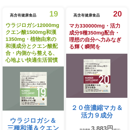
19
20
高含有健康食品
高含有健康食品
ウラジロガシ12000mg
マカ330000mg・活力
クエン酸1500mg和漢
成分9種350mg配合・
1350mg・植物由来の
理想の自分へ力みなぎ
和漢成分とクエン酸配
る輝く瞬間を
合・内側から整える、
心地よい快適生活習慣
２０倍濃縮マカ
＆
活力９成分
ウラジロガシ＆
三種和漢＆
クエン
3,883円
販売価格
(税込)