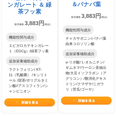
＆
バナバ葉
ンガレート ＆ 緑
茶フッ素
3,883円
販売価格
(税込)
3,883円
販売価格
(税込)
機能性関与成分
機能性関与成分
チャカサポニン/バナバ葉
由来コロソリン酸
エピガロカテキンガレー
ト（EGCg）/緑茶フッ素
追加栄養補助成分
追加栄養補助成分
α-リポ酸/ L-オルニチン/
ギムネマ/ウーロン茶抽出
ラクトフェリン/ KT-
物/大豆イソフラボン（ア
11（乳酸菌） /キシリト
グリコン）/難消化デキス
ール /甜茶/ポリグルタミ
トリン/クマザサ/ニガウ
ン酸//アスコフィラン/シ
リ（苦瓜/ゴーヤ）
ャンピニオン