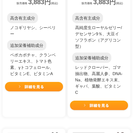
3,883円
3,883円
販売価格
(税込)
販売価格
(税込)
高含有主成分
高含有主成分
ノコギリヤシ、シーベリ
高純度生ローヤルゼリー/
ー
デセンサン9％、大豆イ
ソフラボン（アグリコン
追加栄養補助成分
型）
ペポカボチャ、クランベ
追加栄養補助成分
リーエキス、トマト色
素、γトコフェロール、
レッドクローバー、ゴマ
ビタミンE、ビタミンA
抽出物、高麗人参、DNA-
Na、植物発酵エキス末、
ギャバ、葉酸、ビタミン
C