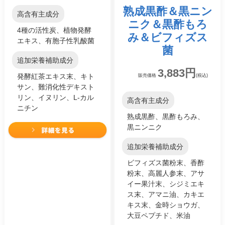
熟成黒酢＆黒ニン
高含有主成分
ニク＆黒酢もろ
4種の活性炭、植物発酵
み＆ビフィズス
エキス、有胞子性乳酸菌
菌
追加栄養補助成分
3,883円
発酵紅茶エキス末、キト
販売価格
(税込)
サン、難消化性デキスト
リン、イヌリン、L-カル
高含有主成分
ニチン
熟成黒酢、黒酢もろみ、
黒ニンニク
追加栄養補助成分
ビフィズス菌粉末、香酢
粉末、高麗人参末、アサ
イー果汁末、シジミエキ
ス末、アマニ油、カキエ
キス末、金時ショウガ、
大豆ペプチド、米油