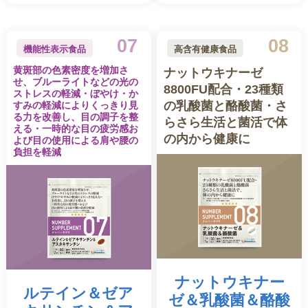
07
08
機能性表示食品
高含有健康食品
黄斑部の色素密度を増加さ
ナットウキナーゼ
せ、ブルーライトなどの光の
8800FU配合・23種類
ストレスの軽減・ぼやけ・か
の乳酸菌と酪酸菌・さ
すみの軽減によりくっきり見
る力を改善し、目の調子を整
らさら生活と菌活で体
える・一時的な目の疲労感お
の内から健康に
よび目の使用による肩や腰の
負担を軽減
ナットウキナー
ルテイン
＆
ゼア
ゼ
＆
乳酸菌＆酪酸