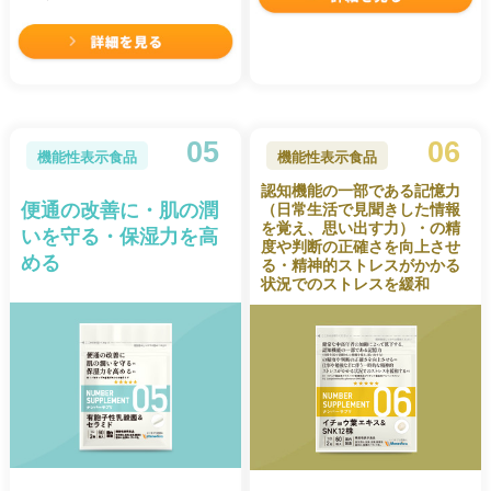
05
06
機能性表示食品
機能性表示食品
認知機能の一部である記憶力
便通の改善に・肌の潤
（日常生活で見聞きした情報
を覚え、思い出す力）・の精
いを守る・保湿力を高
度や判断の正確さを向上させ
める
る・精神的ストレスがかかる
状況でのストレスを緩和