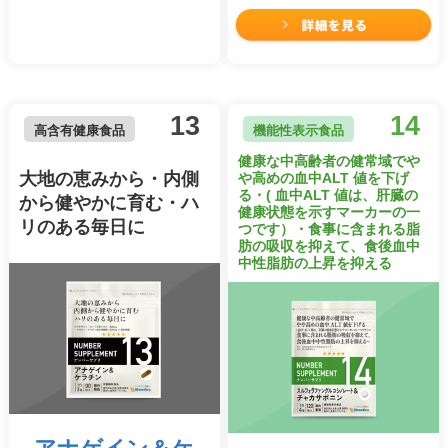
13
14
高含有健康食品
機能性表示食品
健康な中高齢者の健常域でや
大地の恵みから・内側
や高めの血中ALT 値を下げ
る・( 血中ALT 値は、肝臓の
から健やかに育む・ハ
健康状態を示すマーカーの一
リのある毎日に
つです）・食事に含まれる脂
肪の吸収を抑えて、食後血中
中性脂肪の上昇を抑える