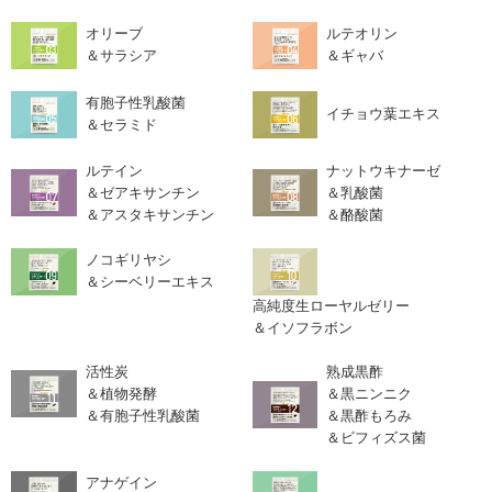
オリーブ
ルテオリン
＆サラシア
＆ギャバ
有胞子性乳酸菌
イチョウ葉エキス
＆セラミド
ルテイン
ナットウキナーゼ
＆ゼアキサンチン
＆乳酸菌
＆アスタキサンチン
＆酪酸菌
ノコギリヤシ
＆シーベリーエキス
高純度生ローヤルゼリー
＆イソフラボン
活性炭
熟成黒酢
＆植物発酵
＆黒ニンニク
＆有胞子性乳酸菌
＆黒酢もろみ
＆ビフィズス菌
アナゲイン