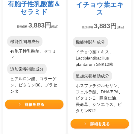
有胞子性乳酸菌
＆
イチョウ葉エキ
セラミド
ス
3,883円
3,883円
販売価格
(税込)
販売価格
(税込)
機能性関与成分
機能性関与成分
有胞子性乳酸菌、セラミ
イチョウ葉エキス、
ド
Lactiplantibacillus
plantarum SNK12株
追加栄養補助成分
追加栄養補助成分
ヒアルロン酸、コラーゲ
ン、ビタミンB6、プラセ
ホスファチジルセリン、
ンタ
フェルラ酸、DHA/EPA、
ビタミンE、亜麻仁油、
長命草、シソエキス、ビ
タミンB12