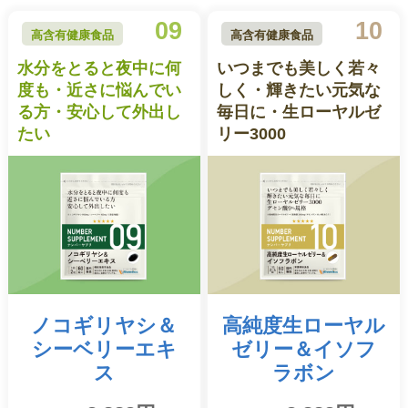
09
10
高含有健康食品
高含有健康食品
水分をとると夜中に何
いつまでも美しく若々
度も・近さに悩んでい
しく・輝きたい元気な
る方・安心して外出し
毎日に・生ローヤルゼ
たい
リー3000
ノコギリヤシ
＆
高純度生ローヤル
シーベリーエキ
ゼリー＆
イソフ
ス
ラボン