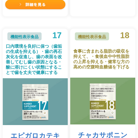
17
18
機能性表示食品
機能性表示食品
口内環境を良好に保つ（歯垢
食事に含まれる脂肪の吸収を
の生成を抑える）・歯の再石
抑えて、・食後血中中性脂肪
灰化を促進し、歯の表面を改
の上昇を抑える・健常な方の
善してむし歯の原因となる・
高めの空腹時血糖値を下げる
酸に溶けにくい状態にするこ
とで歯を丈夫で健康にする
チャカサポニン
エピガロカテキ