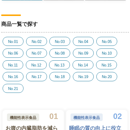
商品一覧で探す
No.01
No.02
No.03
No.04
No.05
No.06
No.07
No.08
No.09
No.10
No.11
No.12
No.13
No.14
No.15
No.16
No.17
No.18
No.19
No.20
No.21
01
02
機能性表示食品
機能性表示食品
お腹の内臓脂肪を減ら
睡眠の質の向上に役立