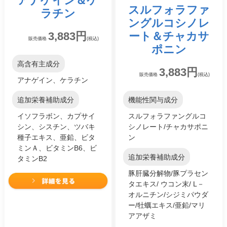
アナゲイン
＆
ケ
スルフォラファ
ラチン
ングルコシノレ
3,883円
ート
＆チャカサ
販売価格
(税込)
ポニン
高含有主成分
3,883円
販売価格
(税込)
アナゲイン、ケラチン
追加栄養補助成分
機能性関与成分
イソフラボン、カプサイ
スルフォラファングルコ
シン、シスチン、ツバキ
シノレート/チャカサポニ
種子エキス、亜鉛、ビタ
ン
ミンＡ、ビタミンB6、ビ
追加栄養補助成分
タミンB2
豚肝臓分解物/豚プラセン
タエキス/ ウコン末/ L－
オルニチン/シジミパウダ
ー/牡蠣エキス/亜鉛/マリ
アアザミ