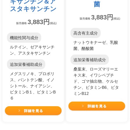
キサンチン
＆
ア
菌
スタキサンチン
3,883円
販売価格
(税込)
3,883円
販売価格
(税込)
高含有主成分
機能性関与成分
ナットウキナーゼ、乳酸
ルテイン、ゼアキサンチ
菌、酪酸菌
ン、アスタキサンチン
追加栄養補助成分
追加栄養補助成分
桑葉末、ローズマリーエ
メグスリノキ、プロポリ
キス末、イワシペプチ
ス、パントテン酸、イノ
ド、ゴマ抽出物、ケルセ
シトール、ナイアシン、
チン、ビタミンB6、ビタ
ビタミンB１、ビタミンB
ミンB12
６