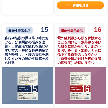
15
16
機能性表示食品
機能性表示食品
歩行や階段の昇り降り時にお
紫外線刺激から肌を保護する
ける、ひざ関節の悩みを改
ことを助ける・紫外線を浴び
善・日常生活で疲れを感じや
た肌を乾燥から守り、肌のう
すい方の一時的な身体的疲労
るおいを守る・加齢とともに
感を軽減し、・腰の負担を感
低下する血管のしなやかさ
じやすい方の腰の不快感を和
（血管を締め付けた後の血管
らげる
の拡張度）維持に役立つ