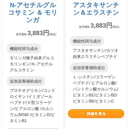
N-アセチルグル
アスタキサンチ
コサミン ＆ モリ
ン
＆
エラスチン
ンガ
3,883円
販売価格
(税込)
3,883円
販売価格
(税込)
機能性関与成分
機能性関与成分
アスタキサンチン/カツオ
由来エラスチンペプチド
モリンガ種子由来グルコ
モリンギン/Ｎ-アセチル
追加栄養補助成分
グルコサミン
Ｌ-シスチン/コラーゲン
追加栄養補助成分
ペプチド/ ヒアルロン酸/
パントテン酸カルシウム/
プロテオグリカン/コンド
ビタミンB1/ビタミンB2/
ロイチン /イミダゾール
ビタミンB6/ビタミンC
ペプチド/Ⅱ型コラーゲ
ン/ヒアルロン酸 /カルシ
ウム/MSM /ビタミンD/ビ
タミンB1