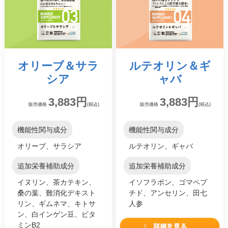
オリーブ
＆
サラ
ルテオリン
＆
ギ
シア
ャバ
3,883円
3,883円
販売価格
(税込)
販売価格
(税込)
機能性関与成分
機能性関与成分
オリーブ、サラシア
ルテオリン、ギャバ
追加栄養補助成分
追加栄養補助成分
イヌリン、茶カテキン、
イソフラボン、ゴマペプ
桑の葉、難消化デキスト
チド、アンセリン、田七
リン、ギムネマ、キトサ
人参
ン、白インゲン豆、ビタ
ミンB2