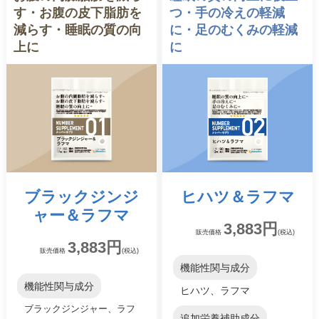
す・お腹の皮下脂肪を
つ・手の冷えの軽減
減らす・睡眠の質の向
に・足のむくみの軽減
上に
に
ブラックジンジ
ヒハツ
＆
ラフマ
ャー
＆
ラフマ
3,883円
販売価格
(税込)
3,883円
販売価格
(税込)
機能性関与成分
機能性関与成分
ヒハツ、ラフマ
ブラックジンジャー、ラフ
追加栄養補助成分