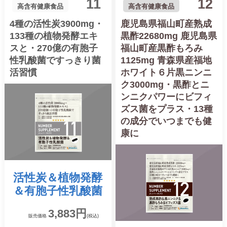
11
12
高含有健康食品
高含有健康食品
4種の活性炭3900mg・
鹿児島県福山町産熟成
133種の植物発酵エキ
黒酢22680mg 鹿児島県
スと・270億の有胞子
福山町産黒酢もろみ
性乳酸菌ですっきり菌
1125mg 青森県産福地
活習慣
ホワイト６片黒ニンニ
ク3000mg・黒酢とニ
ンニクパワーにビフィ
ズス菌をプラス・13種
の成分でいつまでも健
康に
活性炭＆植物発酵
＆
有胞子性乳酸菌
3,883円
販売価格
(税込)