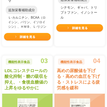
マ
シナモン、ギャバ、トリ
追加栄養補助成分
プトファン、イノシトー
ル
Ｌ-カルニチン、BCAA（ロ
イシン、バリン、イソロイ
シン）、ＨＭＢ、Ｌ-リジン
03
04
機能性表示食品
機能性表示食品
LDLコレステロールの
高めの尿酸値を下げ
酸化抑制・糖の吸収を
る・高めの血圧を下げ
抑え、・食後血糖値の
る・ストレスによる疲
上昇をゆるやかに
労感を緩和