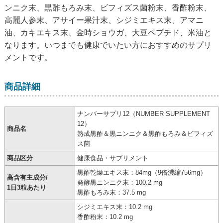
ンニク末、黒酢もろみ末、ビフィズス菌粉末、香酢粉末、
高麗人参末、アサイー果汁末、シジミエキス末、アマニ
油、カキエキス末、金時ショウガ、大豆ペプチド、米油と
なります。いつまでも健康でいたい方におすすめのサプリ
メントです。
商品詳細
ナンバーサプリ12（NUMBER SUPPLEMENT
12）
商品名
熟成黒酢＆黒ニンニク＆黒酢もろみ＆ビフィズ
ス菌
商品区分
健康食品・サプリメント
黒酢乾燥エキス末：84mg（9倍濃縮756mg）
高含有主成分/
発酵黒ニンニク末：100.2 mg
1日3粒あたり
黒酢もろみ末：37.5 mg
シジミエキス末：10.2 mg
香酢粉末：10.2 mg