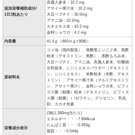
高麗人参末：10.2 mg
追加栄養補助成分/
アサイー果汁末：10.2 mg
1日3粒あたり
大豆ペプチド：30.0mg
アマニ油：10.2mg
カキエキス末：10.2 mg
金時ショウガ：4.2 mg
内容量
41.4ｇ（460ｍｇ×90粒）
コメ油（国内製造）、発酵黒ニンニク末、黒酢
粉末（デキストリン、黒酢）、黒酢もろみ末、
大豆ペプチド、アマニ油、高麗人参末、牡蠣抽
出乾燥末、シジミエキスパウダー（デキストリ
ン、シジミエキス）、米酢粉末（米酢、デキス
原材料名
トリン）、アサイー果汁末（マルトデキストリ
ン、アサイー果汁）、金時ショウガ末、ビフィ
ズス菌（殺菌）粉末（デキストリン、ビフィズ
ス菌（殺菌））/ゼラチン、グリセリン、乳化
剤、カカオ色素
(3粒1,380mg当たり)
エネルギー・・・7.894kcal
たんぱく質・・・0.455g
栄養成分表示
脂質・・・0.544g