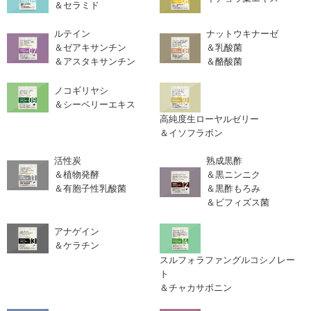
＆セラミド
ルテイン
ナットウキナーゼ
＆ゼアキサンチン
＆乳酸菌
＆アスタキサンチン
＆酪酸菌
ノコギリヤシ
＆シーベリーエキス
高純度生ローヤルゼリー
＆イソフラボン
活性炭
熟成黒酢
＆植物発酵
＆黒ニンニク
＆有胞子性乳酸菌
＆黒酢もろみ
＆ビフィズス菌
アナゲイン
＆ケラチン
スルフォラファングルコシノレー
ト
＆チャカサポニン