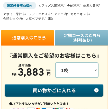
追加栄養補助成分
ビフィズス菌粉末
香酢粉末
高麗人参末
アサイー果汁末
シジミエキス末
アマニ油
カキエキス末
金時ショウガ
大豆ペプチド
米油