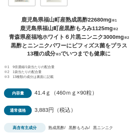
鹿児島県福山町産熟成黒酢22680mg
※1
鹿児島県福山町産黒酢もろみ1125mg
※2
青森県産福地ホワイト６片黒ニンニク3000mg
※2
黒酢とニンニクパワーにビフィズス菌をプラス
13種の成分
でいつまでも健康に
※3
※1 9倍濃縮/1袋当たりの配合量
※2 1袋当たりの配合量
※3 13種類の成分は裏面に記載
41.4ｇ（460ｍｇ×90粒）
内容量
3,883円（税込）
通常価格
高含有主成分
熟成黒酢
黒酢もろみ
黒ニンニク